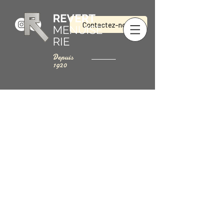
REVERT
Contactez-nous
MENUISE
RIE
Depuis
1920